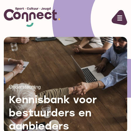
Ga naar de inhoud
Ondersteuning
Kennisbank voor
bestuurders en
aanbieders