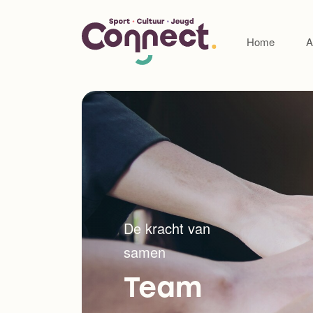
Home
A
De kracht van
samen
Team