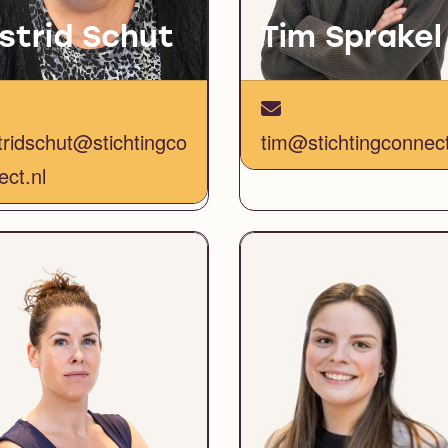
strid Schut
Tim Sprakel
tridschut@stichtingco
tim@stichtingconnect
ect.nl