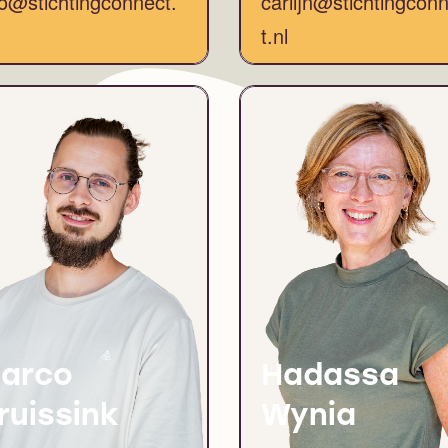
fo@stichtingconnect.
carlijn@stichtingcon
t.nl
arco
Hadassa
ruissink
Wynia