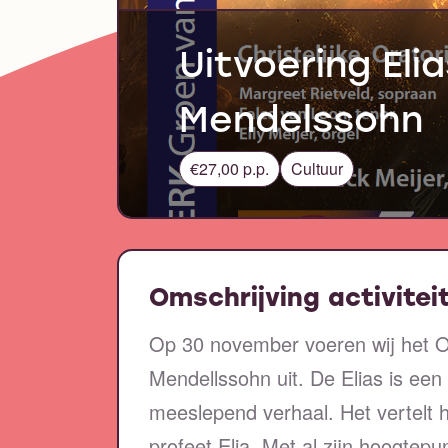
Uitvoering Elia
Mendelssohn
€27,00 p.p.
Cultuur
Omschrijving activitei
Op 30 november voeren wij het Or
Mendellssohn uit. De Elias is ee
meeslepend verhaal. Het vertelt h
profeet Elia. Met al zijn hoogtep