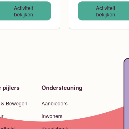
Activiteit
Activiteit
bekijken
bekijken
 pijlers
Ondersteuning
t & Bewegen
Aanbieders
ur
Inwoners
ndheid
Kennisbank