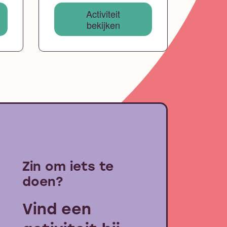
Activiteit
bekijken
Zin om iets te
doen?
Vind een