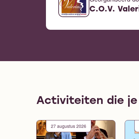
C.O.V. Valer
Activiteiten die j
27 augustus 2026