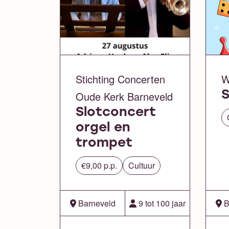
Stichting Concerten
W
Oude Kerk Barneveld
S
Slotconcert
orgel en
trompet
€9,00 p.p.
Cultuur
Barneveld
9 tot 100 jaar
B