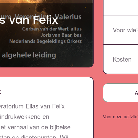
s van Felix
Voor wie
Kosten
t
A
atorium Elias van Felix
n indrukwekkend en
Voor deze activite
et verhaal van de bijbelse
unten en dieptepunten. Wij