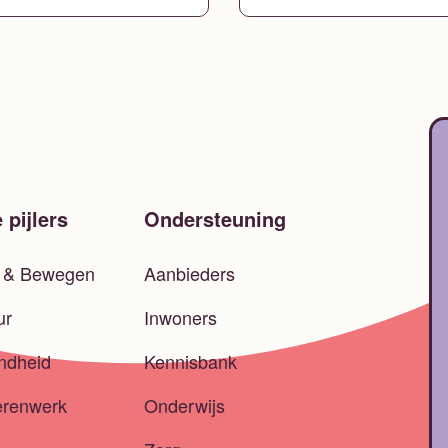
 pijlers
Ondersteuning
t & Bewegen
Aanbieders
ur
Inwoners
ndheid
Kennisbank
erenwerk
Onderwijs