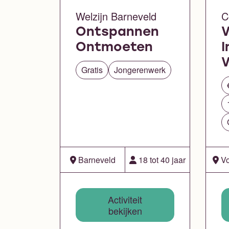
Welzijn Barneveld
C
Ontspannen
V
Ontmoeten
I
V
Gratis
Jongerenwerk
Barneveld
18 tot 40 jaar
Vo
Activiteit
bekijken