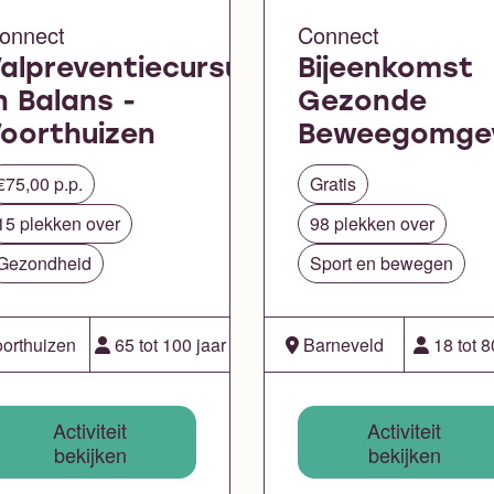
onnect
Connect
alpreventiecursus
Bijeenkomst
n Balans -
Gezonde
oorthuizen
Beweegomge
€75,00 p.p.
Gratis
15 plekken over
98 plekken over
Gezondheid
Sport en bewegen
orthuizen
65 tot 100 jaar
Barneveld
18 tot 8
Activiteit
Activiteit
bekijken
bekijken