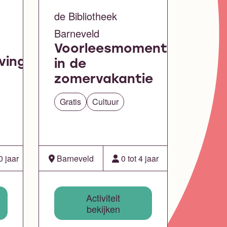
de Bibliotheek
Barneveld
Voorleesmomentje
ving
in de
zomervakantie
Gratis
Cultuur
0 jaar
Barneveld
0 tot 4 jaar
Activiteit
bekijken