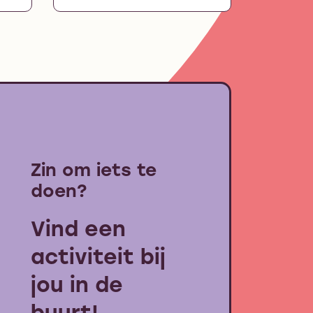
Zin om iets te
doen?
Vind een
activiteit bij
jou in de