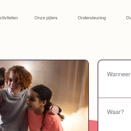
Ga naar de inhoud
ctiviteiten
Onze pijlers
Ondersteuning
Ov
Wanneer
Waar?