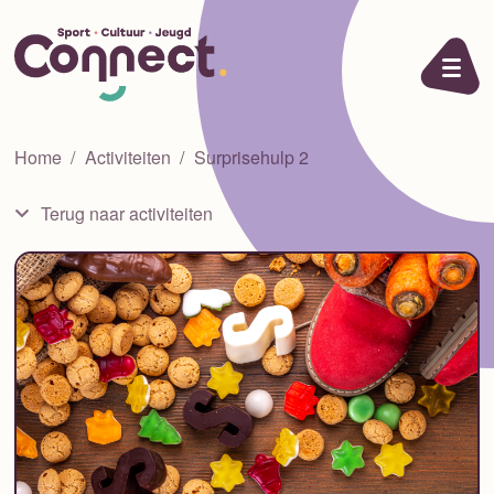
Ga naar de inhoud
Home
Activiteiten
Surprisehulp 2
Terug naar activiteiten