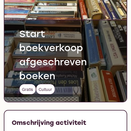
Start
boekverkoop
afgeschreven
boeken
Gratis
Cultuur
Omschrijving activiteit