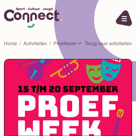
Ga naar de inhoud
Home
Activiteiten
Proefweek
Terug naar activiteiten