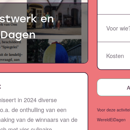
nstwerk en
Voor wie
iDagen
Kosten
t
A
iseert in 2024 diverse
 o.a. de onthulling van een
Voor deze activitei
making van de winnaars van de
WereldEiDagen
ch met vier culinaire