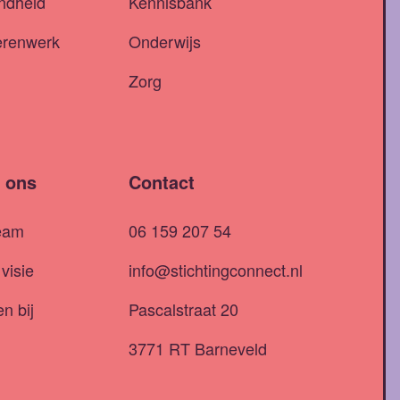
ndheid
Kennisbank
erenwerk
Onderwijs
Zorg
 ons
Contact
eam
06 159 207 54
visie
info@stichtingconnect.nl
n bij
Pascalstraat 20
3771 RT Barneveld