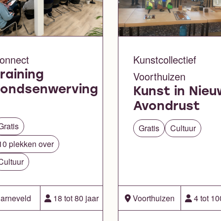
onnect
Kunstcollectief
raining
Voorthuizen
Fondsenwerving
Kunst in Nieu
Avondrust
Gratis
Gratis
Cultuur
10 plekken over
Cultuur
arneveld
18 tot 80 jaar
Voorthuizen
4 tot 10