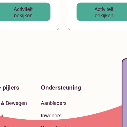
Activiteit
Activiteit
bekijken
bekijken
 pijlers
Ondersteuning
t & Bewegen
Aanbieders
ur
Inwoners