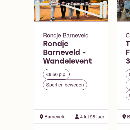
Rondje Barneveld
C
Rondje
T
Barneveld -
Wandelevent
3
€6,50 p.p.
Sport en bewegen
Barneveld
4 tot 95 jaar
B