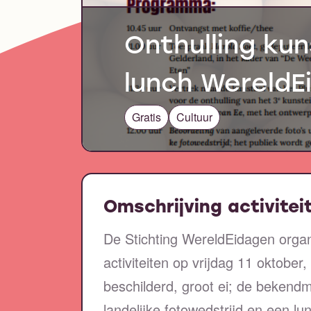
Onthulling ku
lunch WereldE
Gratis
Cultuur
Omschrijving activitei
De Stichting WereldEidagen organ
activiteiten op vrijdag 11 oktober,
beschilderd, groot ei; de bekend
landelijke fotowedstrijd en een lun