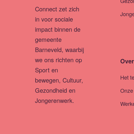
Gezo
Connect zet zich
Jong
in voor sociale
impact binnen de
gemeente
Barneveld, waarbij
we ons richten op
Over
Sport en
Het t
bewegen, Cultuur,
Gezondheid en
Onze 
Jongerenwerk.
Werke