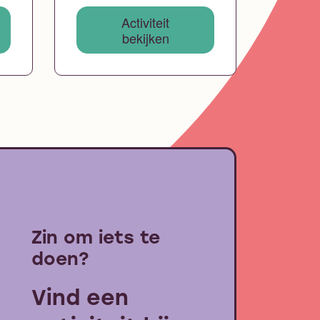
Activiteit
bekijken
Zin om iets te
doen?
Vind een