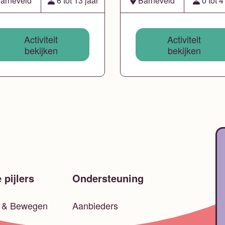
arneveld
6 tot 13 jaar
Barneveld
0 tot 4
Activiteit
Activiteit
bekijken
bekijken
 pijlers
Ondersteuning
t & Bewegen
Aanbieders