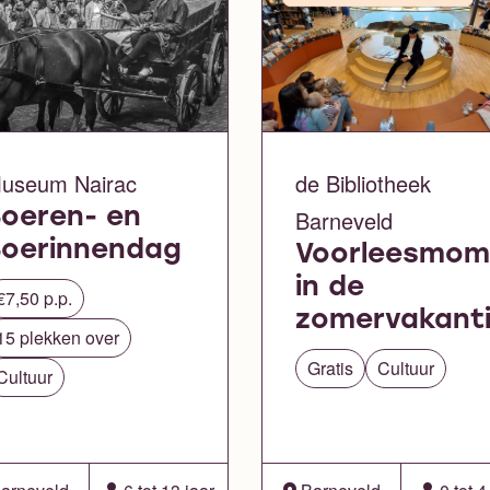
useum Nairac
de Bibliotheek
oeren- en
Barneveld
Boerinnendag
Voorleesmom
in de
€7,50 p.p.
zomervakant
15 plekken over
Gratis
Cultuur
Cultuur