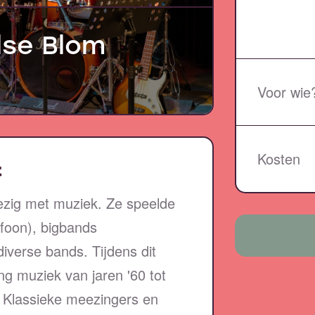
lse Blom
Voor wie
Kosten
t
bezig met muziek. Ze speelde
foon), bigbands
diverse bands. Tijdens dit
ng muziek van jaren '60 tot
. Klassieke meezingers en