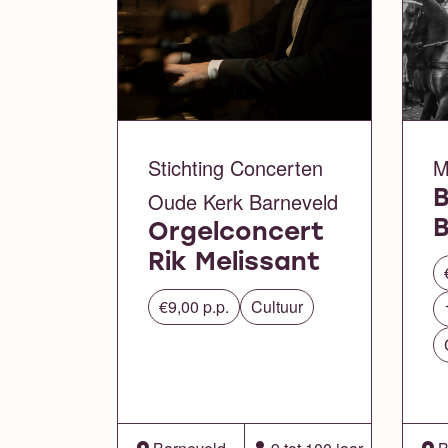
Stichting Concerten
M
Oude Kerk Barneveld
B
Orgelconcert
Rik Melissant
€9,00 p.p.
Cultuur