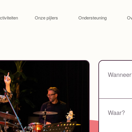
Ga naar de inhoud
ctiviteiten
Onze pijlers
Ondersteuning
Ov
Wanneer
Waar?