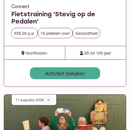
Connect
Fietstraining 'Stevig op de
Pedalen'
€55,00 p.p.
16 plekken over
Gezondheid
Voorthuizen
65 tot 100 jaar
Activiteit bekijken
11 augustus 2026
+4