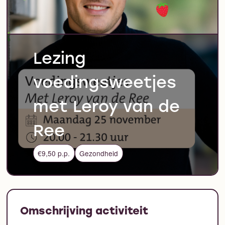
Lezing
voedingsweetjes
met Leroy van de
Ree
€9,50 p.p.
Gezondheid
Omschrijving activiteit