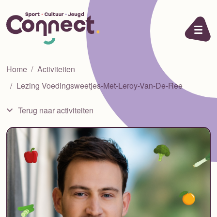
Ga naar de inhoud
Home
Activiteiten
Lezing Voedingsweetjes-Met-Leroy-Van-De-Ree
Terug naar activiteiten