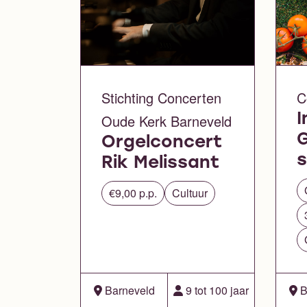
Stichting Concerten
C
Oude Kerk Barneveld
I
Orgelconcert
Rik Melissant
€9,00 p.p.
Cultuur
Barneveld
9 tot 100 jaar
B