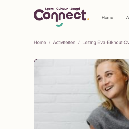
Home
A
Home
Activiteiten
Lezing Eva-Eikhout-O