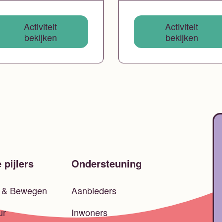
Activiteit
Activiteit
bekijken
bekijken
 pijlers
Ondersteuning
t & Bewegen
Aanbieders
ur
Inwoners