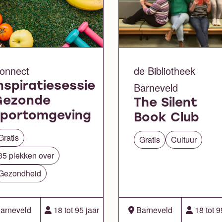
onnect
de Bibliotheek
nspiratiesessie
Barneveld
Gezonde
The Silent
sportomgeving
Book Club
Gratis
Gratis
Cultuur
35 plekken over
Gezondheid
arneveld
18 tot 95 jaar
Barneveld
18 tot 9