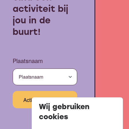
activiteit bij
jou in de
buurt!
Plaatsnaam
Wij gebruiken
cookies