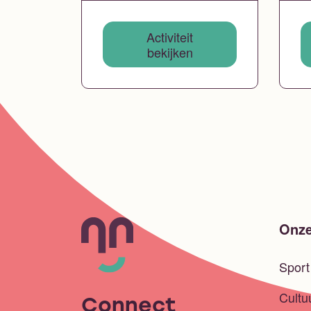
Activiteit
bekijken
Onze
Spor
Cultu
Connect