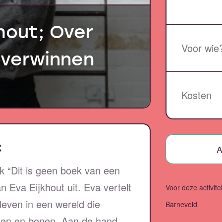
hout; Over
Voor wie
overwinnen
Kosten
t
A
 “Dit is geen boek van een
 Eva Eijkhout uit. Eva vertelt
Voor deze activite
leven in een wereld die
Barneveld
en en benen. Aan de hand