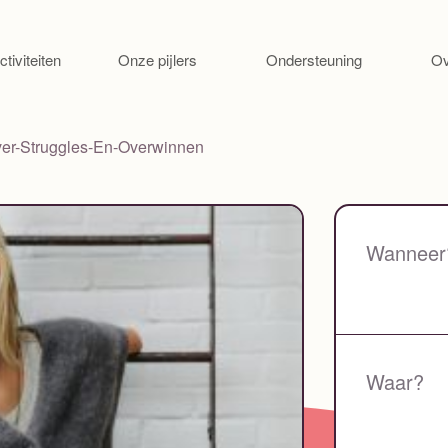
Ga naar de inhoud
ctiviteiten
Onze pijlers
Ondersteuning
Ov
ver-Struggles-En-Overwinnen
Wanneer
Waar?