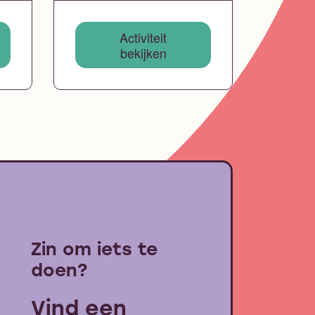
Activiteit
bekijken
Zin om iets te
doen?
Vind een