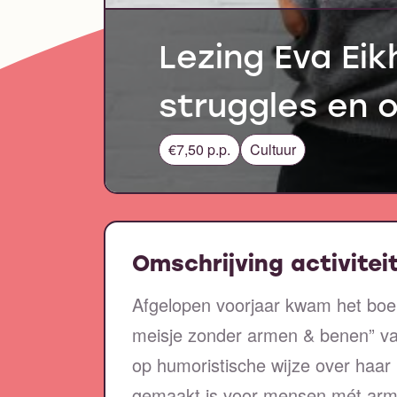
Lezing Eva Eik
struggles en 
€7,50 p.p.
Cultuur
Omschrijving activitei
Afgelopen voorjaar kwam het boek
meisje zonder armen & benen” van
op humoristische wijze over haar 
gemaakt is voor mensen mét arm