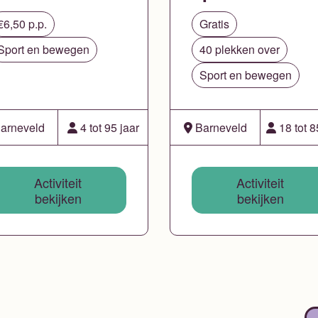
€6,50 p.p.
Gratis
Sport en bewegen
40 plekken over
Sport en bewegen
arneveld
4 tot 95 jaar
Barneveld
18 tot 8
Activiteit
Activiteit
bekijken
bekijken