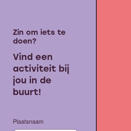
Zin om iets te
doen?
Vind een
activiteit bij
jou in de
buurt!
Plaatsnaam