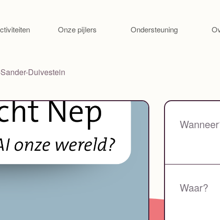
Ga naar de inhoud
ctiviteiten
Onze pijlers
Ondersteuning
Ov
-Sander-Duivestein
Wanneer
Waar?