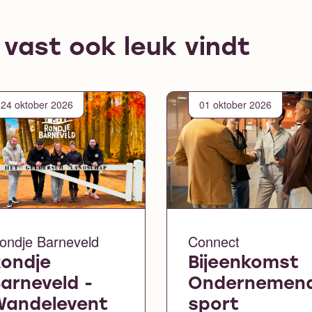
e vast ook leuk vindt
24 oktober 2026
01 oktober 2026
ondje Barneveld
Connect
ondje
Bijeenkomst
arneveld -
Ondernemen
Wandelevent
sport