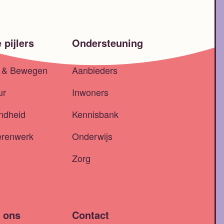
 pijlers
Ondersteuning
t & Bewegen
Aanbieders
ur
Inwoners
ndheid
Kennisbank
erenwerk
Onderwijs
Zorg
 ons
Contact