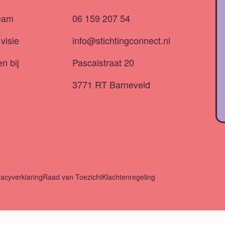
eam
06 159 207 54
visie
info@stichtingconnect.nl
n bij
Pascalstraat 20
3771 RT Barneveld
vacyverklaring
Raad van Toezicht
Klachtenregeling