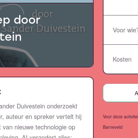
ep door
Voor wie
tein
Kosten
t
A
ander Duivestein onderzoekt
, auteur en spreker vertelt hij
Voor deze activite
 van nieuwe technologie op
Barneveld
eving. AI verandert alles: