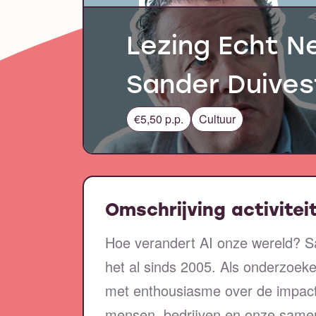
Lezing Echt N
Sander Duives
€5,50 p.p.
Cultuur
Omschrijving activitei
Hoe verandert AI onze wereld? S
het al sinds 2005. Als onderzoeker
met enthousiasme over de impact
mensen, bedrijven en onze samenl