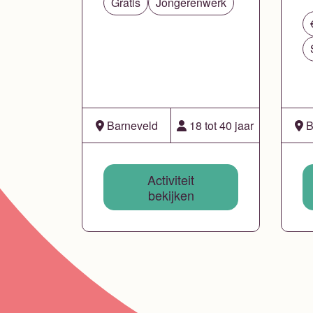
Gratis
Jongerenwerk
Barneveld
18 tot 40 jaar
B
Activiteit
bekijken