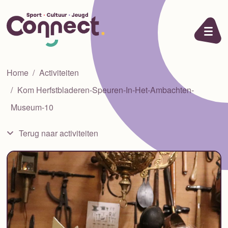
Ga naar de inhoud
Home
Activiteiten
Kom Herfstbladeren-Speuren-In-Het-Ambachten-
Museum-10
Terug naar activiteiten