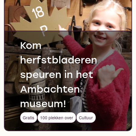
Kom
herfstbladeren
speuren in het
Ambachten
museum!
Gratis
100 plekken over
Cultuur