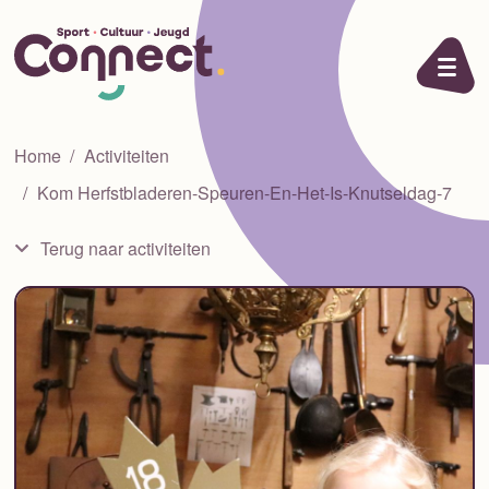
Ga naar de inhoud
Home
Activiteiten
Kom Herfstbladeren-Speuren-En-Het-Is-Knutseldag-7
Terug naar activiteiten