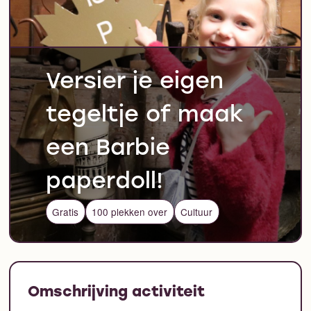
Versier je eigen
tegeltje of maak
een Barbie
paperdoll!
Gratis
100 plekken over
Cultuur
Omschrijving activiteit