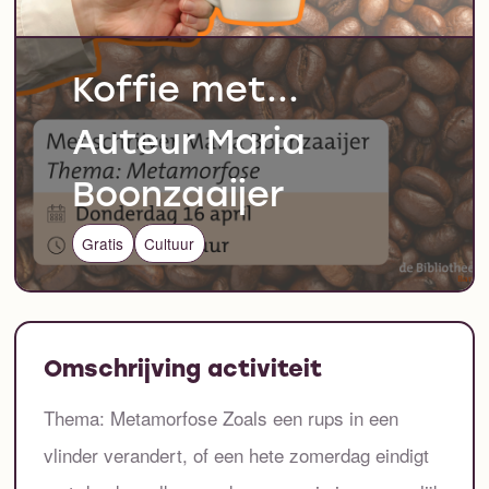
Koffie met...
Auteur Maria
Boonzaaijer
Gratis
Cultuur
Omschrijving activiteit
Thema: Metamorfose Zoals een rups in een
vlinder verandert, of een hete zomerdag eindigt