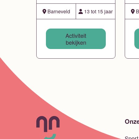
Barneveld
13 tot 15 jaar
B
Activiteit
bekijken
Onze
Spor