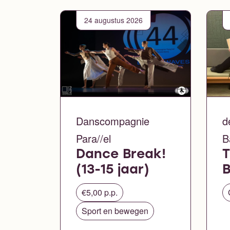
24 augustus 2026
Danscompagnie
d
Para//el
B
Dance Break!
T
(13-15 jaar)
B
€5,00 p.p.
Sport en bewegen