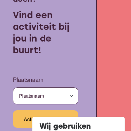
Vind een
activiteit bij
jou in de
buurt!
Plaatsnaam
Wij gebruiken