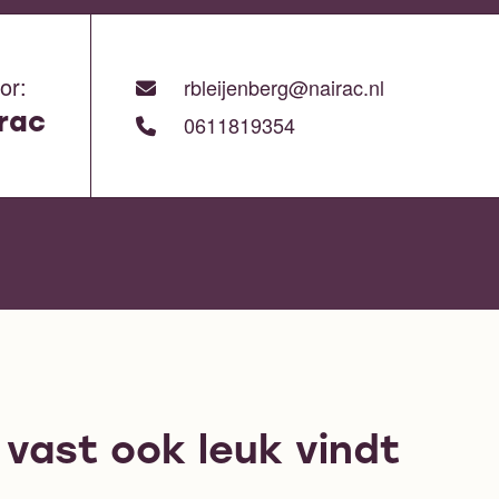
or:
rbleijenberg@nairac.nl
rac
0611819354
e vast ook leuk vindt