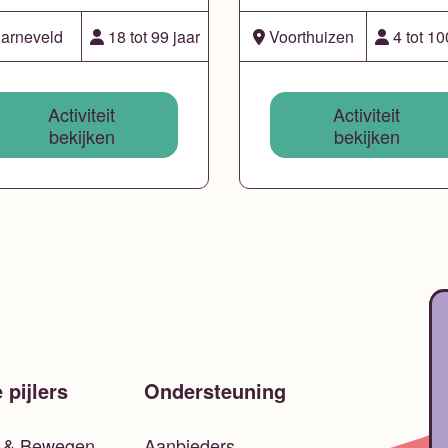
arneveld
18 tot 99 jaar
Voorthuizen
4 tot 10
Activiteit
Activiteit
bekijken
bekijken
 pijlers
Ondersteuning
t & Bewegen
Aanbieders