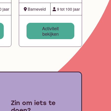
0 jaar
Barneveld
9 tot 100 jaar
Activiteit
bekijken
Zin om iets te
doen?