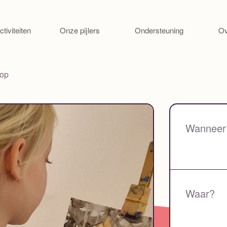
Ga naar de inhoud
ctiviteiten
Onze pijlers
Ondersteuning
Ov
hop
Wanneer
Waar?