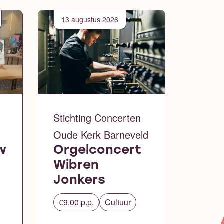
13 augustus 2026
Stichting Concerten
Oude Kerk Barneveld
w
Orgelconcert
Wibren
Jonkers
€9,00 p.p.
Cultuur