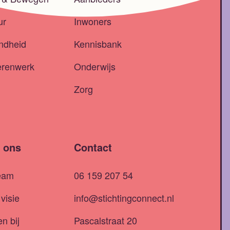
ur
Inwoners
ndheid
Kennisbank
erenwerk
Onderwijs
Zorg
 ons
Contact
eam
06 159 207 54
visie
info@stichtingconnect.nl
n bij
Pascalstraat 20