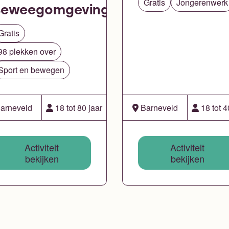
Gratis
Jongerenwerk
Beweegomgeving
Gratis
98 plekken over
Sport en bewegen
arneveld
18 tot 80 jaar
Barneveld
18 tot 4
Activiteit
Activiteit
bekijken
bekijken