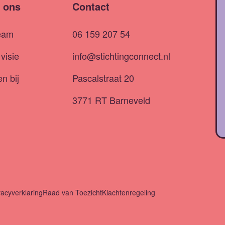
 ons
Contact
eam
06 159 207 54
visie
info@stichtingconnect.nl
n bij
Pascalstraat 20
3771 RT Barneveld
vacyverklaring
Raad van Toezicht
Klachtenregeling