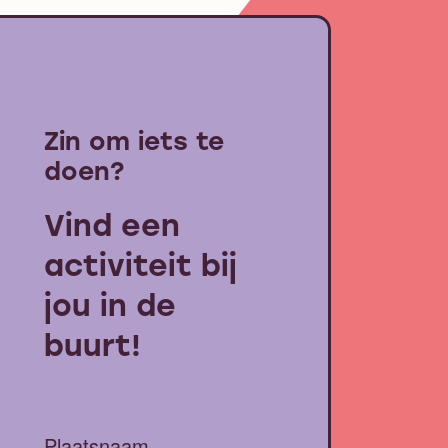
Zin om iets te
doen?
Vind een
activiteit bij
jou in de
buurt!
Plaatsnaam