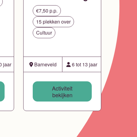
€7,50 p.p.
15 plekken over
Cultuur
0 jaar
Barneveld
6 tot 13 jaar
Activiteit
bekijken