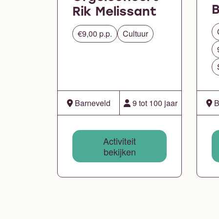
Rik Melissant
€9,00 p.p.
Cultuur
Barneveld
9 tot 100 jaar
B
Activiteit
bekijken