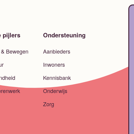
 pijlers
Ondersteuning
t & Bewegen
Aanbieders
ur
Inwoners
ndheid
Kennisbank
erenwerk
Onderwijs
Zorg