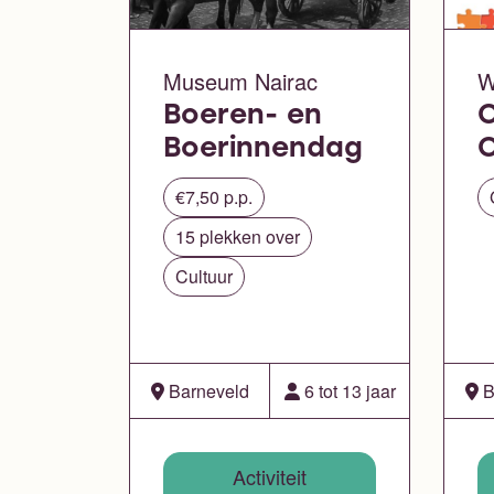
Museum Nairac
W
Boeren- en
Boerinnendag
€7,50 p.p.
15 plekken over
Cultuur
Barneveld
6 tot 13 jaar
B
Activiteit