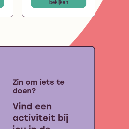
bekijken
Zin om iets te
doen?
Vind een
activiteit bij