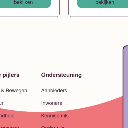
bekijken
bekijken
 pijlers
Ondersteuning
t & Bewegen
Aanbieders
ur
Inwoners
ndheid
Kennisbank
erenwerk
Onderwijs