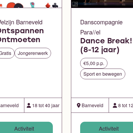
elzijn Barneveld
Danscompagnie
Ontspannen
Para//el
Ontmoeten
Dance Break!
(8-12 jaar)
Gratis
Jongerenwerk
€5,00 p.p.
Sport en bewegen
arneveld
18 tot 40 jaar
Barneveld
8 tot 12
Activiteit
Activiteit