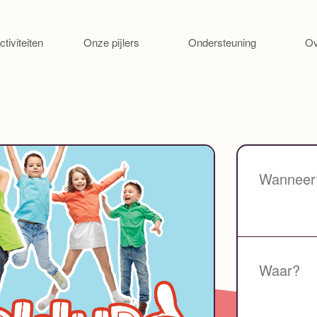
Ga naar de inhoud
ctiviteiten
Onze pijlers
Ondersteuning
Ov
Wanneer
Waar?