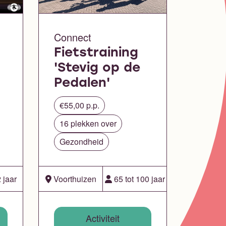
Connect
Fietstraining
'Stevig op de
Pedalen'
€55,00 p.p.
16 plekken over
Gezondheid
 jaar
Voorthuizen
65 tot 100 jaar
Activiteit