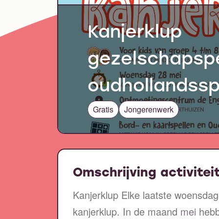
Kanjerklup
gezelschapspe
oudhollandssp
Gratis
Jongerenwerk
Omschrijving activitei
Kanjerklup Elke laatste woensd
kanjerklup. In de maand mei heb