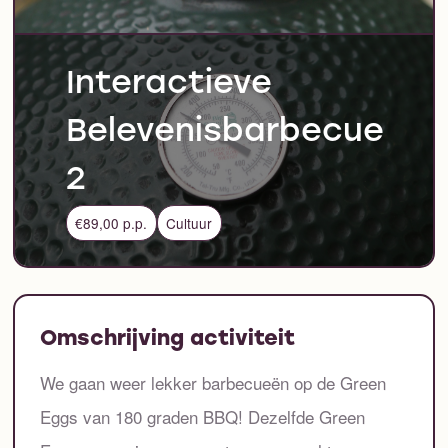
Interactieve
Belevenisbarbecue
2
€89,00 p.p.
Cultuur
Omschrijving activiteit
We gaan weer lekker barbecueën op de Green
Eggs van 180 graden BBQ! Dezelfde Green