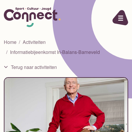
Ga naar de inhoud
Home
Activiteiten
Informatiebijeenkomst In-Balans-Barneveld
Terug naar activiteiten