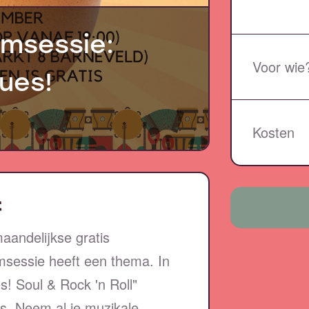
amsessie:
Voor wie
ues!
Kosten
t
aandelijkse gratis
amsessie heeft een thema. In
s! Soul & Rock 'n Roll"
s. Neem al je muzikale