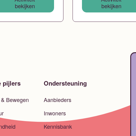
bekijken
bekijken
 pijlers
Ondersteuning
t & Bewegen
Aanbieders
ur
Inwoners
ndheid
Kennisbank