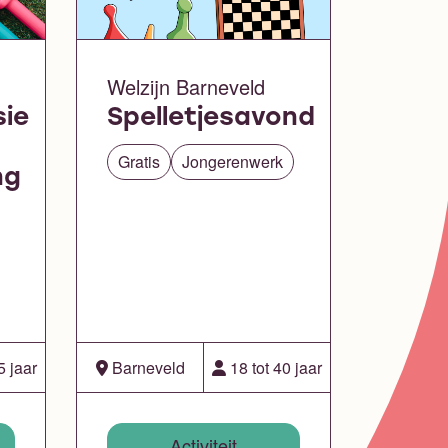
Welzijn Barneveld
sie
Spelletjesavond
Gratis
Jongerenwerk
ng
5 jaar
Barneveld
18 tot 40 jaar
Activiteit