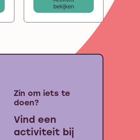
bekijken
Zin om iets te
doen?
Vind een
activiteit bij