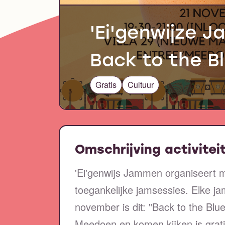
'Ei'genwijze J
Back to the Bl
Gratis
Cultuur
Omschrijving activitei
'Ei'genwijs Jammen organiseert m
toegankelijke jamsessies. Elke j
november is dit: "Back to the Blue
Meedoen en komen kijken is grati