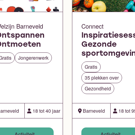
elzijn Barneveld
Connect
Ontspannen
Inspiratieses
Ontmoeten
Gezonde
sportomgevi
Gratis
Jongerenwerk
Gratis
35 plekken over
Gezondheid
arneveld
18 tot 40 jaar
Barneveld
18 tot 9
Activiteit
Activiteit