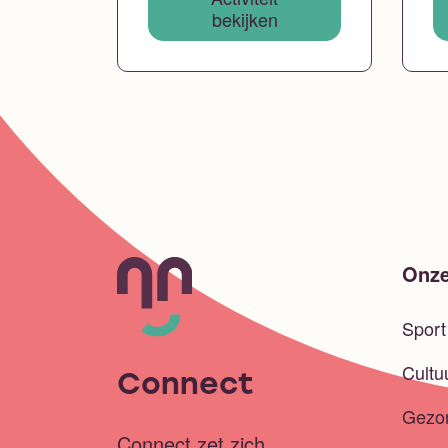
bekijken
Onze
Spor
Cultu
Connect
Gezo
Connect zet zich