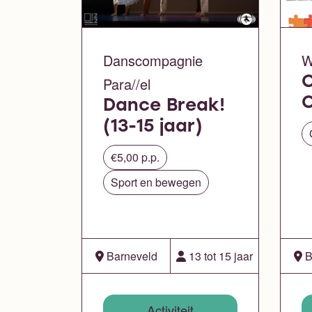
Danscompagnie
W
Para//el
Dance Break!
(13-15 jaar)
€5,00 p.p.
Sport en bewegen
Barneveld
13 tot 15 jaar
B
Activiteit