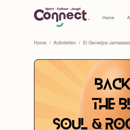
Home
A
Home
Activiteiten
Ei Genwijze-Jamsessi