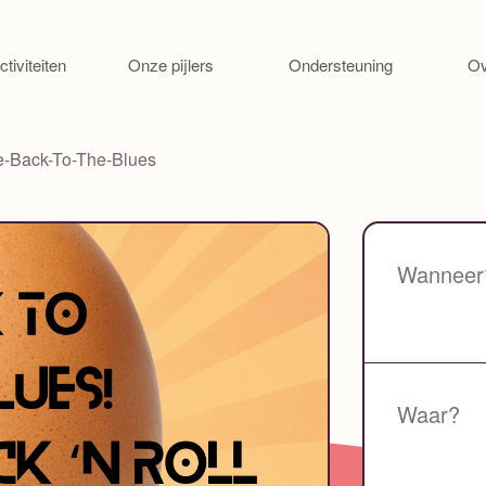
Ga naar de inhoud
ctiviteiten
Onze pijlers
Ondersteuning
Ov
e-Back-To-The-Blues
Wanneer
Waar?