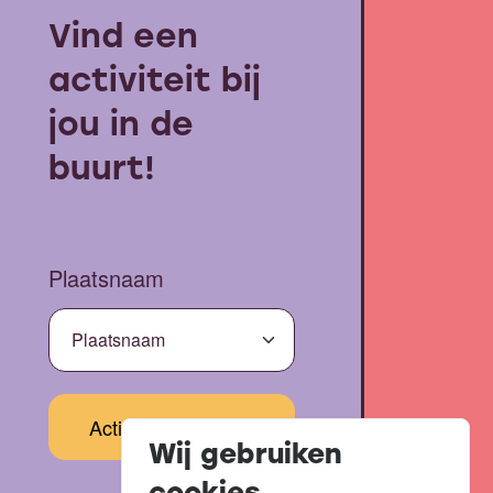
Vind een
activiteit bij
jou in de
buurt!
Plaatsnaam
Wij gebruiken