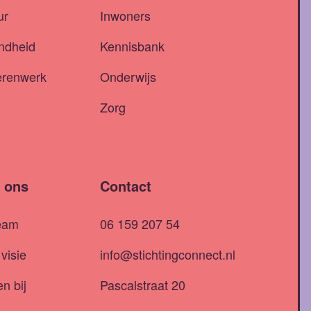
ur
Inwoners
ndheid
Kennisbank
erenwerk
Onderwijs
Zorg
 ons
Contact
eam
06 159 207 54
visie
info@stichtingconnect.nl
n bij
Pascalstraat 20