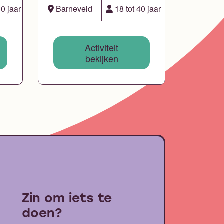
0 jaar
Barneveld
18 tot 40 jaar
Activiteit
bekijken
Zin om iets te
doen?