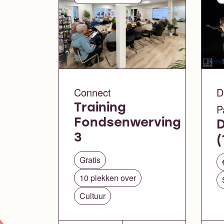
Connect
D
Training
P
Fondsenwerving
D
3
(
Gratis
10 plekken over
Cultuur