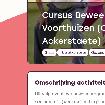
Cursus Beweeg
Voorthuizen 
Ackerstaete)
Gratis
48 plekken over
Gezond
Omschrijving activitei
Dit valpreventieve beweegprogra
senioren die (weer) willen begin