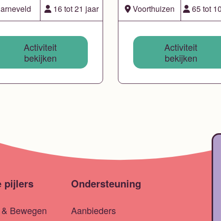
arneveld
16 tot 21 jaar
Voorthuizen
65 tot 10
Activiteit
Activiteit
bekijken
bekijken
 pijlers
Ondersteuning
t & Bewegen
Aanbieders