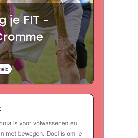
 je FIT -
(Cromme
heid
t
mma is voor volwassenen en
nen met bewegen. Doel is om je