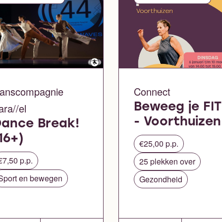
anscompagnie
Connect
ara//el
Beweeg je FIT
- Voorthuizen
ance Break!
16+)
€25,00 p.p.
€7,50 p.p.
25 plekken over
Sport en bewegen
Gezondheid