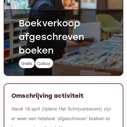
Boekverkoop
afgeschreven
boeken
Gratis
Cultuur
Omschrijving activiteit
Vanaf 18 april (tijdens Het Schrijversevent) zijn
er weer een heleboel ‘afgeschreven’ boeken te