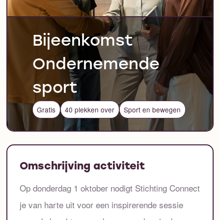
Bijeenkomst
Ondernemende
sport
Gratis
40 plekken over
Sport en bewegen
Omschrijving activiteit
Op donderdag 1 oktober nodigt Stichting Connect
je van harte uit voor een inspirerende sessie