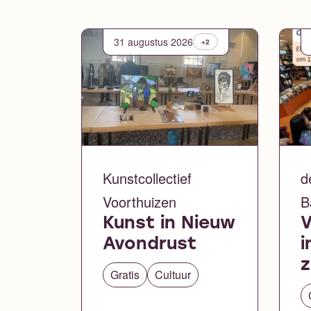
31 augustus 2026
+2
Kunstcollectief
d
Voorthuizen
B
Kunst in Nieuw
Avondrust
i
z
Gratis
Cultuur