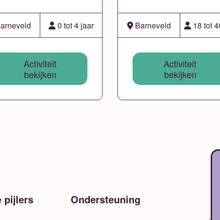
arneveld
0 tot 4 jaar
Barneveld
18 tot 4
Activiteit
Activiteit
bekijken
bekijken
 pijlers
Ondersteuning