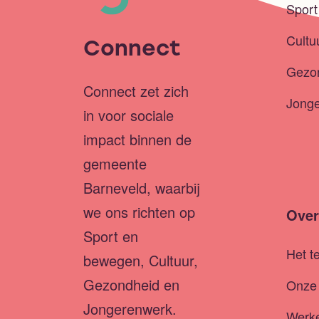
Spor
Cultu
Connect
Gezo
Connect zet zich
Jong
in voor sociale
impact binnen de
gemeente
Barneveld, waarbij
we ons richten op
Over
Sport en
Het t
bewegen, Cultuur,
Gezondheid en
Onze 
Jongerenwerk.
Werke