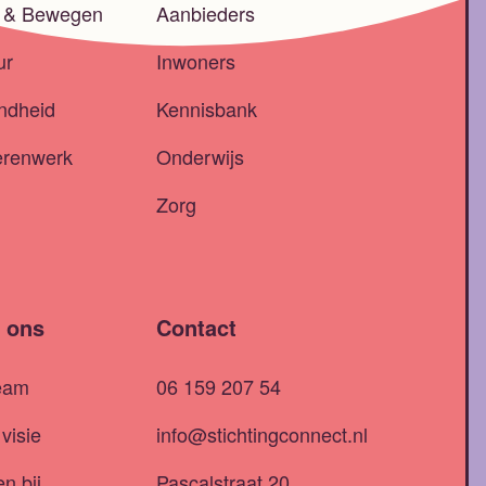
t & Bewegen
Aanbieders
ur
Inwoners
ndheid
Kennisbank
erenwerk
Onderwijs
Zorg
 ons
Contact
eam
06 159 207 54
visie
info@stichtingconnect.nl
n bij
Pascalstraat 20