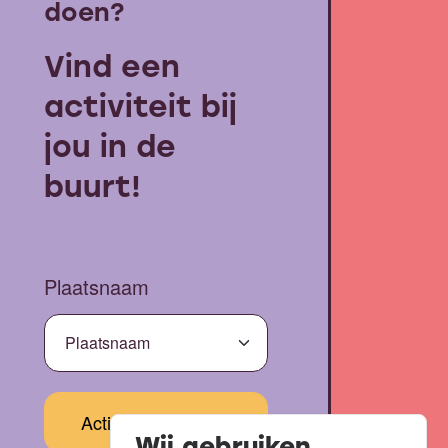
doen?
Vind een
activiteit bij
jou in de
buurt!
Plaatsnaam