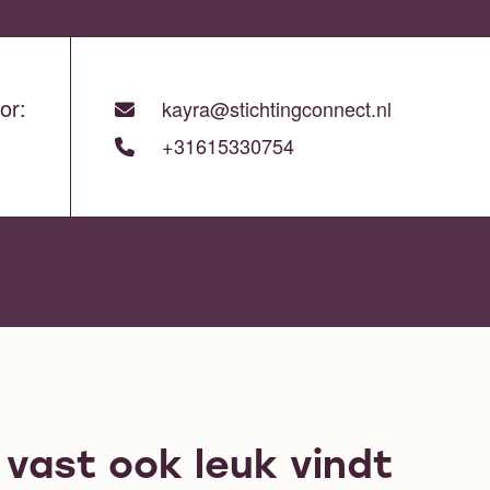
or:
kayra@stichtingconnect.nl
+31615330754
e vast ook leuk vindt