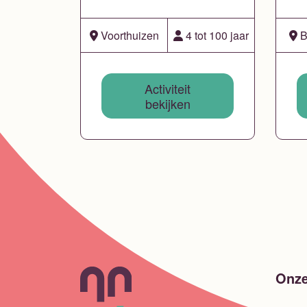
Voorthuizen
4 tot 100 jaar
B
Activiteit
bekijken
Onze