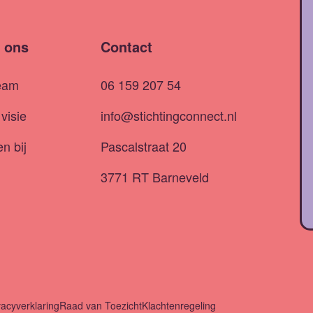
 ons
Contact
eam
06 159 207 54
visie
info@stichtingconnect.nl
n bij
Pascalstraat 20
3771 RT Barneveld
vacyverklaring
Raad van Toezicht
Klachtenregeling