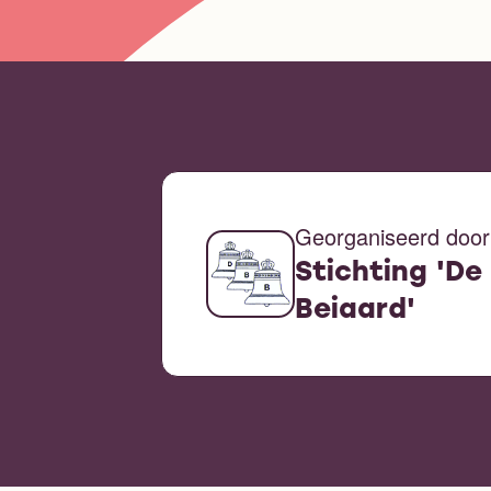
Georganiseerd door
Stichting 'De
Beiaard'