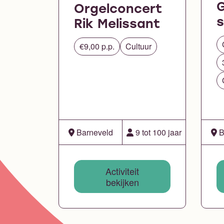
Orgelconcert
Rik Melissant
€9,00 p.p.
Cultuur
Barneveld
9 tot 100 jaar
B
Activiteit
bekijken