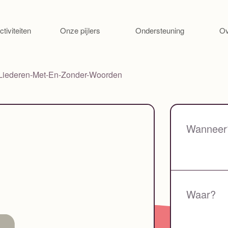
Ga naar de inhoud
ctiviteiten
Onze pijlers
Ondersteuning
Ov
-Liederen-Met-En-Zonder-Woorden
Wanneer
Waar?