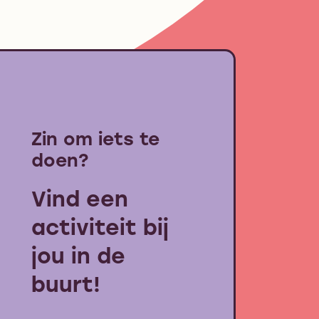
Zin om iets te
doen?
Vind een
activiteit bij
jou in de
buurt!