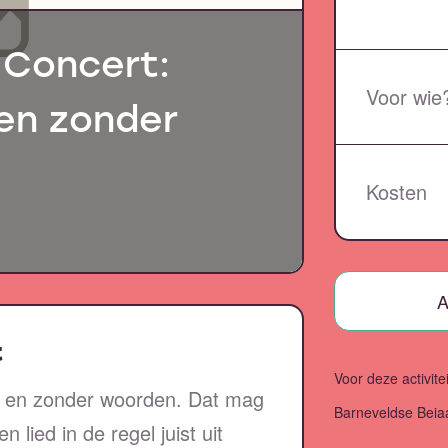
-Concert:
Voor wie
en zonder
Kosten
A
t
Voor deze activitei
ét en zonder woorden. Dat mag
Barneveldse Beia
 lied in de regel juist uit