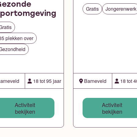
Gezonde
Gratis
Jongerenwerk
sportomgeving
Gratis
35 plekken over
Gezondheid
arneveld
18 tot 95 jaar
Barneveld
18 tot 4
Activiteit
Activiteit
bekijken
bekijken