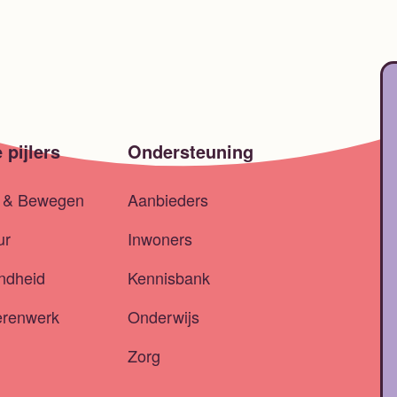
 pijlers
Ondersteuning
t & Bewegen
Aanbieders
ur
Inwoners
ndheid
Kennisbank
erenwerk
Onderwijs
Zorg