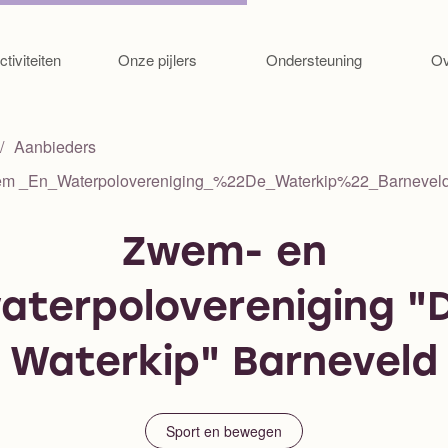
Ga naar de inhoud
ctiviteiten
Onze pijlers
Ondersteuning
Ov
Aanbieders
m _En_Waterpolovereniging_%22De_Waterkip%22_Barnevel
Zwem- en
aterpolovereniging "
Waterkip" Barneveld
Sport en bewegen