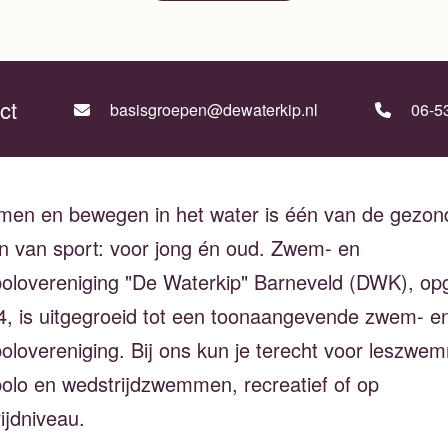
ct
basisgroepen@dewaterkip.nl
06-5
en en bewegen in het water is één van de gezon
 van sport: voor jong én oud. Zwem- en
olovereniging "De Waterkip" Barneveld (DWK), opg
4, is uitgegroeid tot een toonaangevende zwem- e
olovereniging. Bij ons kun je terecht voor leszwe
olo en wedstrijdzwemmen, recreatief of op
ijdniveau.