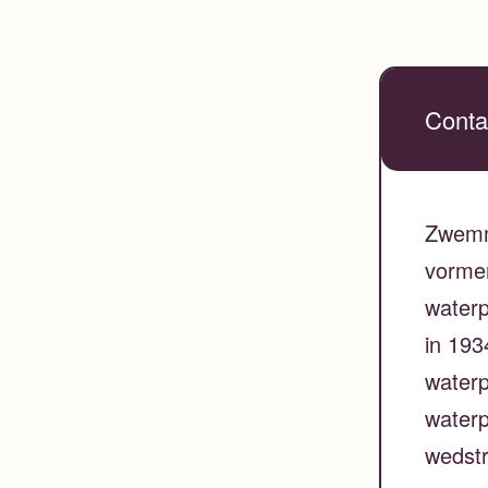
Conta
Zwemm
vormen
waterp
in 193
waterp
waterp
wedstr