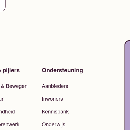
 pijlers
Ondersteuning
t & Bewegen
Aanbieders
ur
Inwoners
ndheid
Kennisbank
erenwerk
Onderwijs