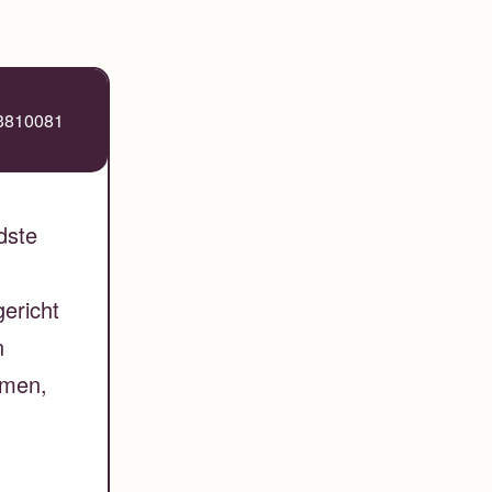
3810081
dste
ericht
n
mmen,