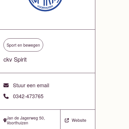
Sport en bewegen
ckv Spirit
Stuur een email
0342-473765
Jan de Jagerweg 50,
Website
Voorthuizen