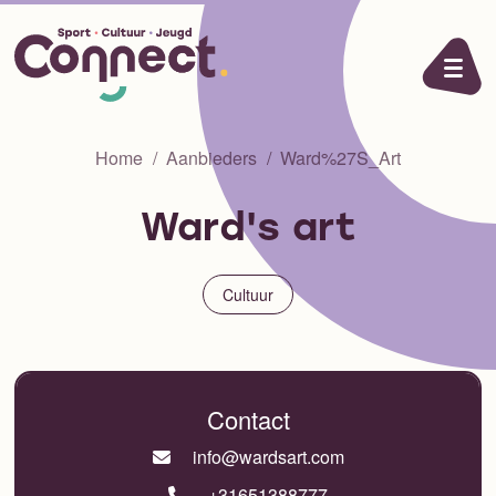
Ga naar de inhoud
Home
Aanbieders
Ward%27S_Art
Ward's art
Cultuur
Contact
info@wardsart.com
+31651388777